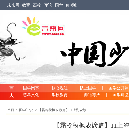
未来网
教育
高校
评论
国学
红领巾
首
国学网事
|
核心观注
|
队上国学
|
国学公开课
页
慈孝文化
|
学校教育
|
师道尊严
|
国学讲
首页
>
国学知识
> 【霜冷秋枫农谚篇】11上海农谚
【霜冷秋枫农谚篇】11上