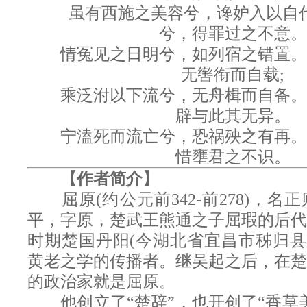
虽有西施之美容兮，谗妒入以自代
兮，得罪过之不意。
情冤见之日明兮，如列宿之错置。
无辔衔而自载;
乘泛泭以下流兮，无舟楫而自备。
辟与此其无异。
宁溘死而流亡兮，恐祸殃之有再。
惜壅君之不识。
【作者简介】
屈原(约公元前342-前278)，名
平，字原，楚武王熊通之子屈瑕的后代
时期楚国丹阳(今湖北省宜昌市秭归县[1
黄老之学的传播者。继吴起之后，在楚
的政治家就是屈原。
他创立了“楚辞”，也开创了“香草美