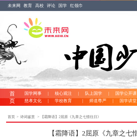
未来网
教育
高校
评论
国学
红领巾
首
国学网事
|
核心观注
|
队上国学
|
国学公开课
页
慈孝文化
|
学校教育
|
师道尊严
|
国学讲
首页
>
诗词鉴赏
> 【霜降语】2屈原《九章之七惜往日》
【霜降语】2屈原《九章之七