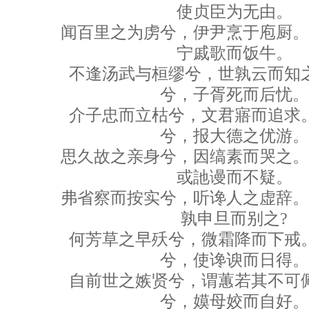
使贞臣为无由。
闻百里之为虏兮，伊尹烹于庖厨。
宁戚歌而饭牛。
不逢汤武与桓缪兮，世孰云而知之
兮，子胥死而后忧。
介子忠而立枯兮，文君寤而追求。
兮，报大德之优游。
思久故之亲身兮，因缟素而哭之。
或訑谩而不疑。
弗省察而按实兮，听谗人之虚辞。
孰申旦而别之?
何芳草之早殀兮，微霜降而下戒。
兮，使谗谀而日得。
自前世之嫉贤兮，谓蕙若其不可佩
兮，嫫母姣而自好。