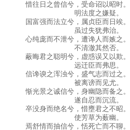
惜往日之曾信兮，受命诏以昭时。
明法度之嫌疑。
国富强而法立兮，属贞臣而日竢。
虽过失犹弗治。
心纯庞而不泄兮，遭谗人而嫉之。
不清澈其然否。
蔽晦君之聪明兮，虚惑误又以欺。
远迁臣而弗思。
信谗谀之浑浊兮，盛气志而过之。
被离谤而见尤。
惭光景之诚信兮，身幽隐而备之。
遂自忍而沉流。
卒没身而绝名兮，惜壅君之不昭。
使芳草为薮幽。
焉舒情而抽信兮，恬死亡而不聊。