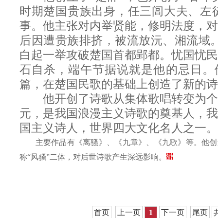
时期楚国贵族出身，任三闾大夫、左徒
事。他主张对内举贤能，修明法度，对
后因遭贵族排挤，被流放沅、湘流域。
白起一举攻破楚国首都郢都。忧国忧民
石自杀，端午节据说就是他的忌日。
篇，在楚国民歌的基础上创造了新的诗
他开创了诗歌从集体歌唱转变为个
元，是我国浪漫主义诗歌的奠基人，我
国主义诗人，世界四大文化名人之一。
主要作品有《离骚》、《九章》、《九歌》等。他创造
称“风骚”二体，对后世诗歌产生深远影响。
首页
上一页
1
下一页
尾页