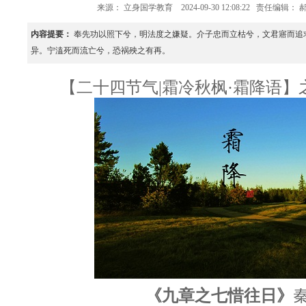
来源：
立身国学教育
2024-09-30 12:08:22
责任编辑： 
内容提要：
奉先功以照下兮，明法度之嫌疑。介子忠而立枯兮，文君寤而追
异。宁溘死而流亡兮，恐祸殃之有再。
【二十四节气|霜冷秋枫·霜降语】
《九章之七惜往日》
秦