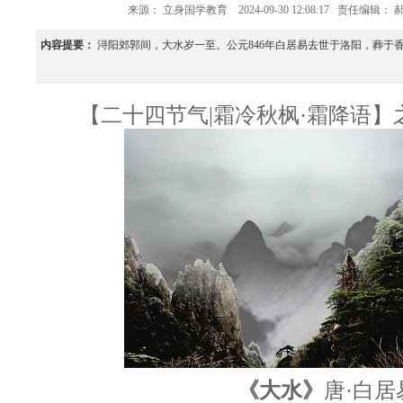
来源：
立身国学教育
2024-09-30 12:08:17
责任编辑： 
内容提要：
浔阳郊郭间，大水岁一至。公元846年白居易去世于洛阳，葬于
【二十四节气|霜冷秋枫·霜降语】
《大水》
唐·白居