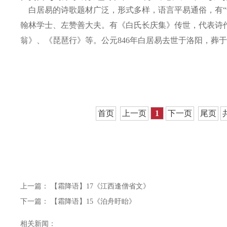
白居易的诗歌题材广泛，形式多样，语言平易通俗，有“诗
翰林学士、左赞善大夫。有《白氏长庆集》传世，代表诗
翁》、《琵琶行》等。公元846年白居易去世于洛阳，葬
首页
上一页
1
下一页
尾页
上一篇：
【霜降语】17《江西逢僧省文》
下一篇：
【霜降语】15《泊舟盱眙》
相关新闻：