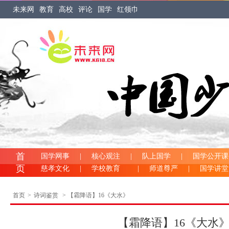
未来网
教育
高校
评论
国学
红领巾
首
国学网事
|
核心观注
|
队上国学
|
国学公开课
页
慈孝文化
|
学校教育
|
师道尊严
|
国学讲
首页
>
诗词鉴赏
> 【霜降语】16《大水》
【霜降语】16《大水