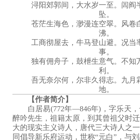
浔阳郊郭间，大水岁一至。闾阎半
坠。
苍茫生海色，渺漫连空翠。风卷白
沸。
工商彻屋去，牛马登山避。况当率
事。
独有佣舟子，鼓枻生意气。不知万
利。
吾无奈尔何，尔非久得志。九月霜
地。
【作者简介】
白居易(772年—846年)，字乐天
醉吟先生，祖籍太原，到其曾祖父时迁
大的现实主义诗人，唐代三大诗人之一
同倡导新乐府运动，世称“元白”，与刘