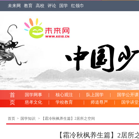
未来网
教育
高校
评论
国学
红领巾
首
国学网事
|
核心观注
|
队上国学
|
国学公开课
页
慈孝文化
|
学校教育
|
师道尊严
|
国学讲
首页
>
国学知识
> 【霜冷秋枫养生篇】2居所之空间
【霜冷秋枫养生篇】2居所