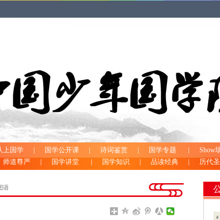
队上国学
|
国学公开课
|
诗词鉴赏
|
国学专题
|
Show
师道尊严
|
国学讲堂
|
国学知识
|
品读经典
|
历代圣
图语