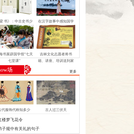
梁 书》：中古史书少
在汉字故事中感知国学
见之佳作
文化之美——郑州市中
原区桐柏路小学汉字书
院开课了！
海书展辟国学馆“七天
吉林文化志愿者将书
七堂课”
籍、讲座、培训送到家
门口
how场
更多
古代服饰代称知多少
古人过三伏天
红楼梦飞花令
弟子规中有关礼的句子