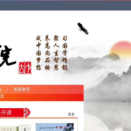
场
|
家庭教育
贤
公开课
更多