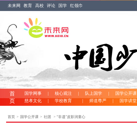
未来网
教育
高校
评论
国学
红领巾
首
国学网事
|
核心观注
|
队上国学
|
国学公开课
页
慈孝文化
|
学校教育
|
师道尊严
|
国学讲
首页
>
国学公开课
>
社团
> “非遗”皮影润童心
“非遗”皮影润童心