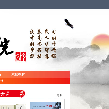
场
|
家庭教育
贤
公开课
更多