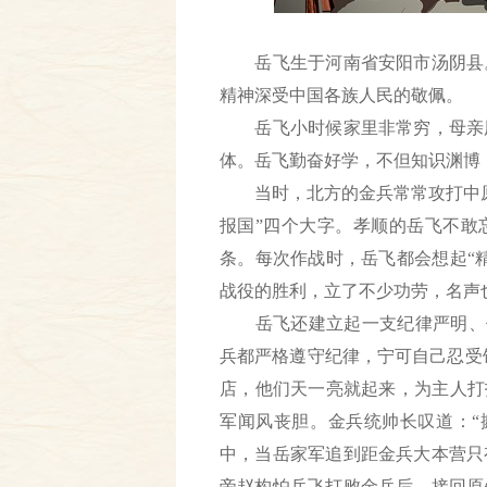
岳飞生于河南省安阳市汤阴县。
精神深受中国各族人民的敬佩。
岳飞小时候家里非常穷，母亲用
体。岳飞勤奋好学，不但知识渊博
当时，北方的金兵常常攻打中原
报国”四个大字。孝顺的岳飞不敢
条。每次作战时，岳飞都会想起“
战役的胜利，立了不少功劳，名声
岳飞还建立起一支纪律严明、作战
兵都严格遵守纪律，宁可自己忍受
店，他们天一亮就起来，为主人打
军闻风丧胆。金兵统帅长叹道：“
中，当岳家军追到距金兵大本营只
帝赵构怕岳飞打败金兵后，接回原