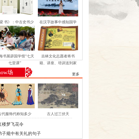
梁 书》：中古史书少
在汉字故事中感知国学
见之佳作
文化之美——郑州市中
原区桐柏路小学汉字书
院开课了！
海书展辟国学馆“七天
吉林文化志愿者将书
七堂课”
籍、讲座、培训送到家
门口
how场
更多
古代服饰代称知多少
古人过三伏天
红楼梦飞花令
弟子规中有关礼的句子