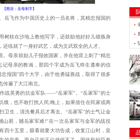
【图语：岳母刺字】
岳飞作为中国历史上的一员名将，其精忠报国的
树枝在沙地上教他写字，还鼓励他好好儿锻炼身
，还练就了一身好武艺，成为文武双全的人才。
。母亲鼓励儿子报效国家，并在他背上刺了“精忠
忘记母亲的教诲，那四个字成为岳飞终生遵奉的信
精忠报国”四个大字，由于他勇猛善战，取得了很多
也传遍了大江南北。
英勇的抗金军队——“岳家军”。“岳家军”的士
饥饿，也不敢打扰人民;晚上，如果借住在民家或商
扫卫生，清洗餐具后才离去。“岳家军”的士气让金
撼山易，撼岳家军难!”在一次岳家军与金军的战役
有四十五里，眼看就要大功告成，收复江山时，皇
先的皇帝，而自己的王位就保不了，因此和奸臣秦