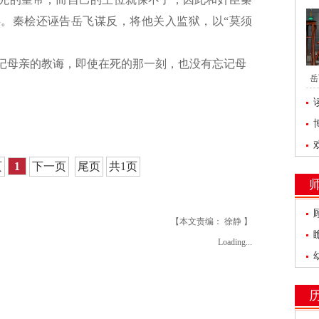
。秦桧还诬告岳飞谋反，将他关入监狱，以“莫须
记母亲的教诲，即使在死的那一刻，也没有忘记母
岳
页
1
下一页
尾页
共1页
【本文责编： 徐静 】
Loading...