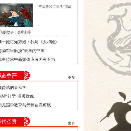
三星堆和二里头“同款
飞的故事：岳母刺字
读一殿可知万殿：我与《太和殿》
博物馆里触摸“最早的中国”
戏曲传承中新媒体应有为有不为
师道尊严
更多
顾炎武的春秋学
瞻望“红学”温暖群像
幼儿国学教育与无稿创意剪纸
历代圣贤
更多