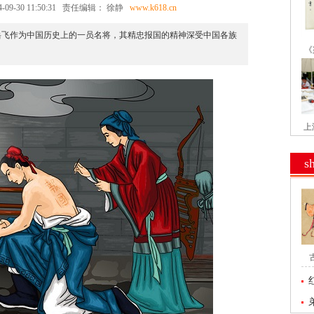
-09-30 11:50:31
责任编辑： 徐静
www.k618.cn
岳飞作为中国历史上的一员名将，其精忠报国的精神深受中国各族
《
上
s