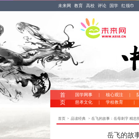
未来网
教育
高校
评论
国学
红领巾
首
国学网事
|
核心观注
|
页
慈孝文化
|
学校教育
|
首页
>
品读经典
> 岳飞的故事：岳母刺字 精忠
岳飞的故