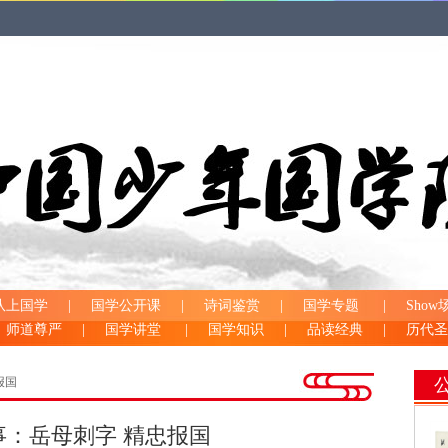
队上国学
|
国学公开课
|
诗词鉴赏
|
国学专题
|
Show
师道尊严
|
国学讲堂
|
国学知识
|
品读经典
|
历代圣
报国
事：岳母刺字 精忠报国