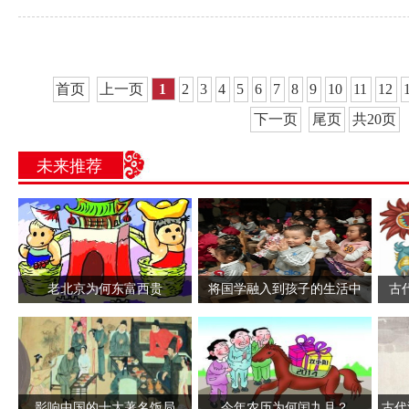
首页
上一页
1
2
3
4
5
6
7
8
9
10
11
12
下一页
尾页
共20页
未来推荐
老北京为何东富西贵
将国学融入到孩子的生活中
古
影响中国的十大著名饭局
今年农历为何闰九月？
古代