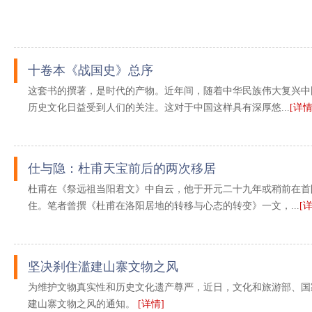
十卷本《战国史》总序
这套书的撰著，是时代的产物。近年间，随着中华民族伟大复兴中
历史文化日益受到人们的关注。这对于中国这样具有深厚悠...
[详情
仕与隐：杜甫天宝前后的两次移居
杜甫在《祭远祖当阳君文》中自云，他于开元二十九年或稍前在首
住。笔者曾撰《杜甫在洛阳居地的转移与心态的转变》一文，...
[
坚决刹住滥建山寨文物之风
为维护文物真实性和历史文化遗产尊严，近日，文化和旅游部、国
建山寨文物之风的通知。
[详情]