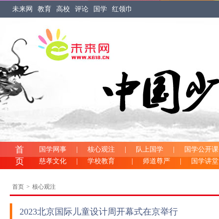
未来网
教育
高校
评论
国学
红领巾
首
国学网事
|
核心观注
|
队上国学
|
国学公开课
页
慈孝文化
|
学校教育
|
师道尊严
|
国学讲
首页
>
核心观注
2023北京国际儿童设计周开幕式在京举行