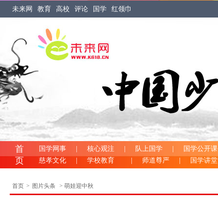
未来网
教育
高校
评论
国学
红领巾
首
国学网事
|
核心观注
|
队上国学
|
国学公开课
页
慈孝文化
|
学校教育
|
师道尊严
|
国学讲
首页
>
图片头条
> 萌娃迎中秋
萌娃迎中秋